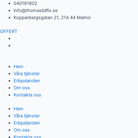
Hoppa
040181802
till
info@thomasbilfix.se
innehåll
Kopparbergsgatan 21, 214 44 Malmö
OFFERT
Hem
Våra tjänster
Erbjudanden
Om oss
Kontakta oss
Hem
Våra tjänster
Erbjudanden
Om oss
Kontakta oss