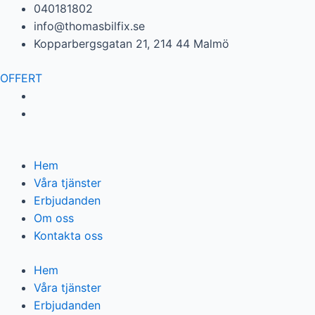
Hoppa
040181802
till
info@thomasbilfix.se
innehåll
Kopparbergsgatan 21, 214 44 Malmö
OFFERT
Hem
Våra tjänster
Erbjudanden
Om oss
Kontakta oss
Hem
Våra tjänster
Erbjudanden